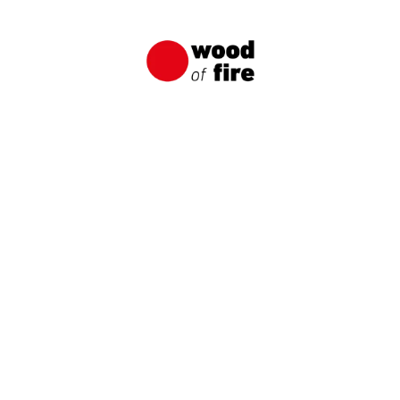
Objednat zdarma vzorky
JMÉNO A PŘÍJMENÍ
E-MAIL