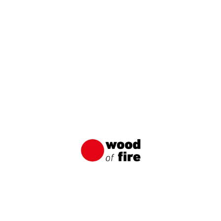
Objednat zdarma vzorky
JMÉNO A PŘÍJMENÍ
E-MAIL