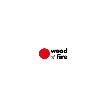
Shou Sugi Ban: Japonská metoda
impregnace dřeva
Shou Sugi Ban je tradiční japonská technika
uhlíkování dřeva, která měla za úkol chránit
dřevo před vodou, slunečními poškozeními a
různými druhy škůdců.