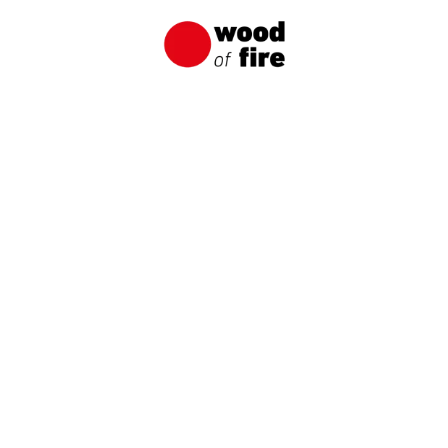
Použití opálených desek ohněm Wood
of Fire
Obvykle první použití opálených desek, které
každému napadne, je opálená fasáda.