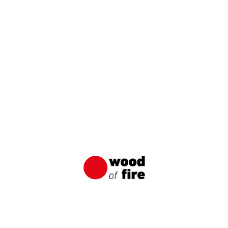
Shou Sugi Ban: Japonská metoda
impregnace dřeva
Shou Sugi Ban je tradiční japonská technika
uhlíkování dřeva, která měla za úkol chránit
dřevo před vodou, slunečními poškozeními a
různými druhy škůdců.