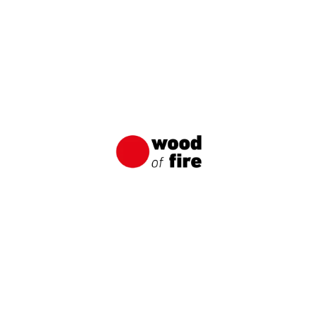
Shou Sugi Ban: Japonská metoda
impregnace dřeva
Shou Sugi Ban je tradiční japonská technika
uhlíkování dřeva, která měla za úkol chránit
dřevo před vodou, slunečními poškozeními a
různými druhy škůdců.